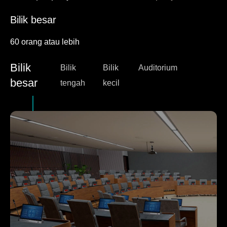
Bilik besar
60 orang atau lebih
Bilik tengah
Bilik kecil
Auditorium
Bilik
Bilik
Bilik
Auditorium
20-60 orang
20 orang atau kurang
100-500 orang
besar
tengah
kecil