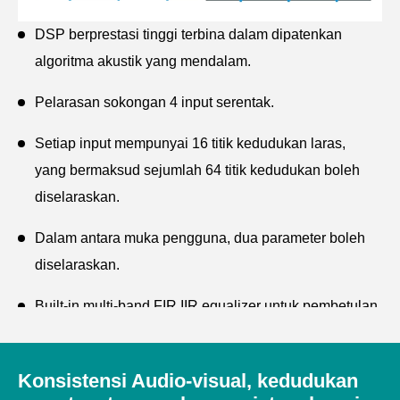
DSP berprestasi tinggi terbina dalam dipatenkan
algoritma akustik yang mendalam.
Pelarasan sokongan 4 input serentak.
Setiap input mempunyai 16 titik kedudukan laras,
yang bermaksud sejumlah 64 titik kedudukan boleh
diselaraskan.
Dalam antara muka pengguna, dua parameter boleh
diselaraskan.
Built-in multi-band FIR IIR equalizer untuk pembetulan
isyarat digital dalaman.
Sesuai untuk semua jenis bilik persidangan, muzium
Konsistensi Audio-visual, kedudukan