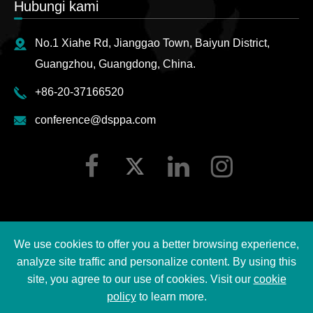
Hubungi kami
No.1 Xiahe Rd, Jianggao Town, Baiyun District,
Guangzhou, Guangdong, China.
+86-20-37166520
conference@dsppa.com
We use cookies to offer you a better browsing experience,
Hak cipta ©
2026 Guangzhou DSPPA Audio Co., Ltd.
analyze site traffic and personalize content. By using this
Semua hak cipta terpelihara.
site, you agree to our use of cookies. Visit our
cookie
policy
to learn more.
Sitemap
|
Dasar privasi DSPPA