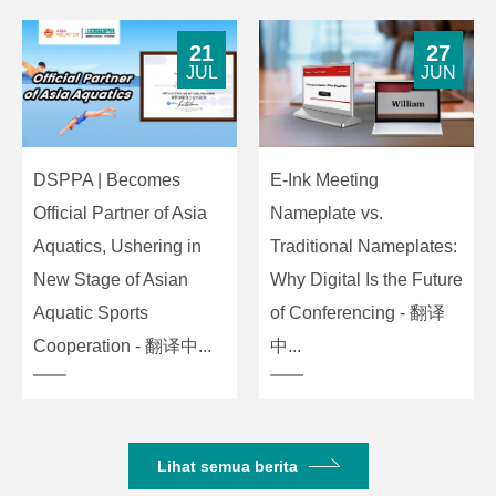
21
27
JUL
JUN
DSPPA | Becomes
E-Ink Meeting
Official Partner of Asia
Nameplate vs.
Aquatics, Ushering in
Traditional Nameplates:
New Stage of Asian
Why Digital Is the Future
Aquatic Sports
of Conferencing - 翻译
Cooperation - 翻译中...
中...
Lihat semua berita