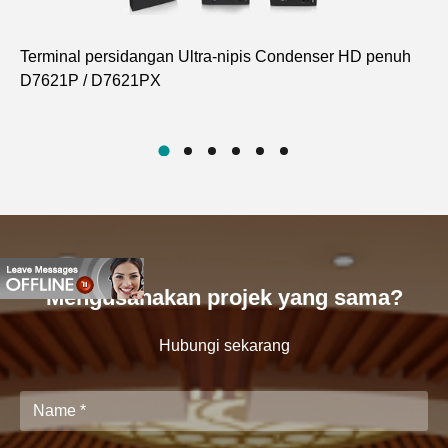
Terminal persidangan Ultra-nipis Condenser HD penuh
Pe
D7621P / D7621PX
XH
Mengusahakan projek yang sama?
Hubungi sekarang