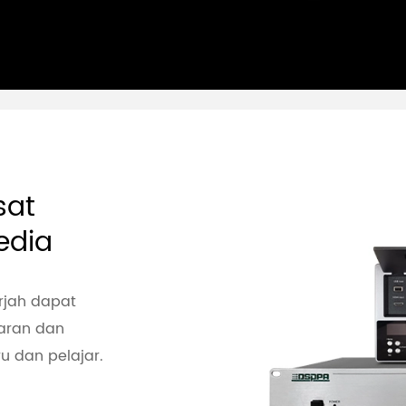
sat
edia
arjah dapat
aran dan
 dan pelajar.