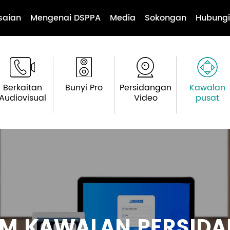
saian
Mengenai DSPPA
Media
Sokongan
Hubungi
Berkaitan
Bunyi Pro
Persidangan
Kawalan
Audiovisual
Video
pusat
EM KAWALAN PERSID