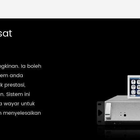
sat
kinan. Ia boleh
tem anda
 prestasi,
. Sistem ini
pa wayar untuk
 menyelesaikan