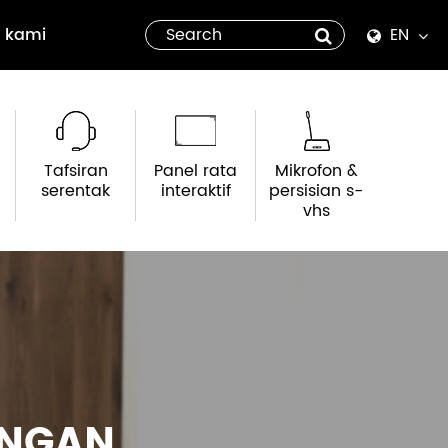
 kami
EN
English
Español
Tafsiran
Panel rata
Mikrofon &
italiano
serentak
interaktif
persisian s-
vhs
русский
العربية
tiếng việt
Pilipino
ANGAN
ไทย