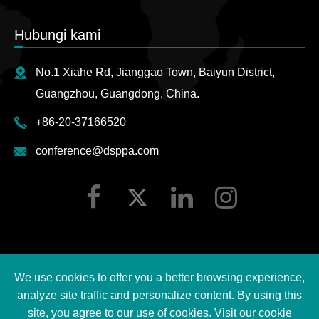
Hubungi kami
No.1 Xiahe Rd, Jianggao Town, Baiyun District,
Guangzhou, Guangdong, China.
+86-20-37166520
conference@dsppa.com
We use cookies to offer you a better browsing experience,
Hak cipta ©
2026 Guangzhou DSPPA Audio Co., Ltd.
analyze site traffic and personalize content. By using this
Semua hak cipta terpelihara.
site, you agree to our use of cookies. Visit our
cookie