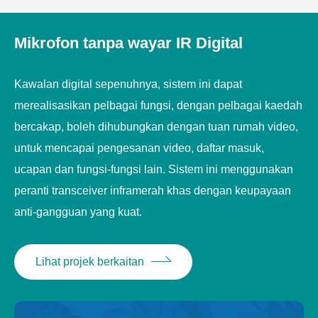
POE.
Mikrofon tanpa wayar IR Digital
Penggunaan kuasa Ultra-rendah, kuasa bateri litium
boleh dicas semula, 6 jam ucapan berterusan, dan 25
Kawalan digital sepenuhnya, sistem ini dapat
jam masa siap sedia.
merealisasikan pelbagai fungsi, dengan pelbagai kaedah
Ucapan persidangan, perbincangan, fungsi masuk.
bercakap, boleh dihubungkan dengan tuan rumah video,
untuk mencapai pengesanan video, daftar masuk,
ucapan dan fungsi-fungsi lain. Sistem ini menggunakan
peranti transceiver inframerah khas dengan keupayaan
anti-gangguan yang kuat.
Lihat projek berkaitan