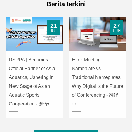
Berita terkini
21
27
JUL
JUN
DSPPA | Becomes
E-Ink Meeting
Official Partner of Asia
Nameplate vs.
Aquatics, Ushering in
Traditional Nameplates:
New Stage of Asian
Why Digital Is the Future
Aquatic Sports
of Conferencing - 翻译
Cooperation - 翻译中...
中...