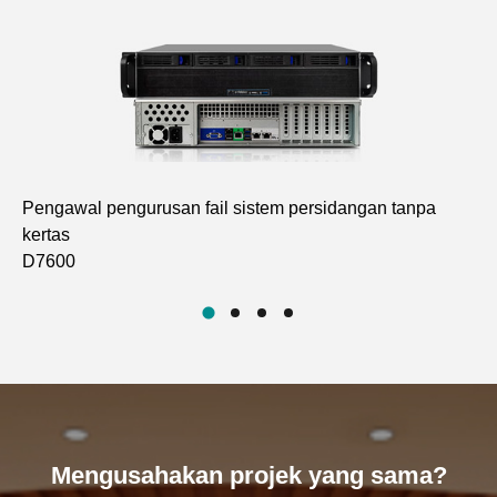
Pengawal pengurusan fail sistem persidangan tanpa
Pe
kertas
D7
D7600
Mengusahakan projek yang sama?