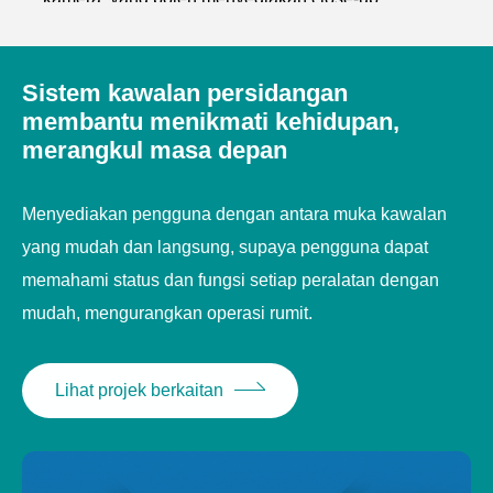
penceramah.
Kawalan projektor:
Panel kawalan pusat mengawal
Sistem kawalan persidangan
suis kuasa projektor, dan suis skrin paparan melalui
membantu menikmati kehidupan,
merangkul masa depan
protokol RS232 bersiri atau pemancar inframerah.
Pengurusan kuasa:
Unjuran langsir, langsir elektrik,
Menyediakan pengguna dengan antara muka kawalan
HD TV dan peranti pengguna lain boleh dikawal dan
yang mudah dan langsung, supaya pengguna dapat
diuruskan dengan cara yang seragam, seperti naik
memahami status dan fungsi setiap peralatan dengan
dan turun, hidup dan mati, dan sebagainya.
mudah, mengurangkan operasi rumit.
Lihat projek berkaitan