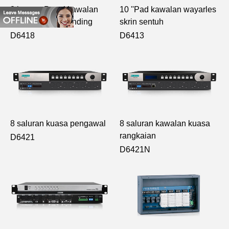
8 butang Panel kawalan
10 ''Pad kawalan wayarles
tanpa wayar di dinding
skrin sentuh
D6418
D6413
8 saluran kuasa pengawal
8 saluran kawalan kuasa
rangkaian
D6421
D6421N