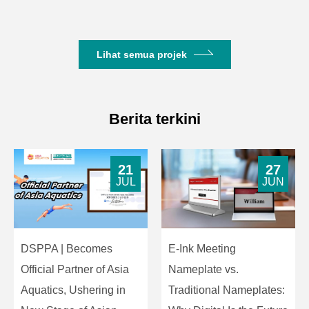
Lihat semua projek
Berita terkini
21
27
JUL
JUN
DSPPA | Becomes
E-Ink Meeting
Official Partner of Asia
Nameplate vs.
Aquatics, Ushering in
Traditional Nameplates: