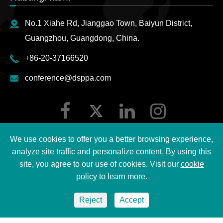
No.1 Xiahe Rd, Jianggao Town, Baiyun District,
Guangzhou, Guangdong, China.
+86-20-37166520
conference@dsppa.com
We use cookies to offer you a better browsing experience,
analyze site traffic and personalize content. By using this
site, you agree to our use of cookies. Visit our
cookie
Hak cipta ©
2026 Guangzhou DSPPA Audio Co., Ltd.
policy
to learn more.
Semua hak cipta terpelihara.
Reject
Accept
Sitemap
|
Dasar privasi DSPPA