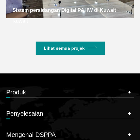
Sistem persidangan Digital PAHW di Kuwait
Kuwait
Lihat semua projek
Produk
Penyelesaian
Mengenai DSPPA