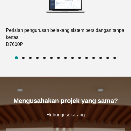
Perisian pengurusan belakang sistem persidangan tanpa
Pe
kertas
ke
D7600P
D7
Mengusahakan projek yang sama?
Hubungi sekarang