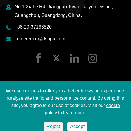
No.1 Xiahe Rd, Jianggao Town, Baiyun District,
Guangzhou, Guangdong, China.
+86-20-37166520
conference@dsppa.com
We use cookies to offer you a better browsing experience,
Hak cipta ©
2026 Guangzhou DSPPA Audio Co., Ltd.
analyze site traffic and personalize content. By using this
Semua hak cipta terpelihara.
site, you agree to our use of cookies. Visit our
cookie
policy
to learn more.
Sitemap
|
Dasar privasi DSPPA
Reject
Accept