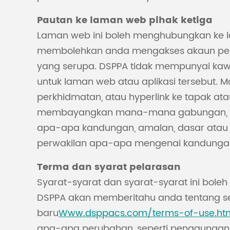
Pautan ke laman web pihak ketiga
Laman web ini boleh menghubungkan ke lama
membolehkan anda mengakses akaun penggu
yang serupa. DSPPA tidak mempunyai kawala
untuk laman web atau aplikasi tersebut
perkhidmatan, atau hyperlink ke tapak a
membayangkan mana-mana gabungan, taja
apa-apa kandungan, amalan, dasar atau t
perwakilan apa-apa mengenai kandungan p
Terma dan syarat pelarasan
Syarat-syarat dan syarat-syarat ini bol
DSPPA akan memberitahu anda tentang s
baru
Www.dsppacs.com/terms-of-use.ht
apa-apa perubahan, seperti penggunaan 