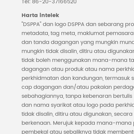
Tel: 86-20-37166520
Harta intelek
"DSPPA" dan logo DSPPA dan sebarang prod
metadata, tag meta, maklumat pemasaran, 
dan tanda dagangan yang mungkin muncu
mungkin tidak disalin, ditiru atau diguna
tidak boleh menggunakan mana-mana tag 
dagangan atau produk atau nama perkhidm
perkhidmatan dan kandungan, termasuk se
cap dagangan dan/atau pakaian perdagang
sebahagiannya, tanpa kebenaran bertulis
dan nama syarikat atau logo pada perkh
tidak disalin, ditiru atau digunakan, s
berkenaan. Merujuk kepada mana-mana pr
pembekal atau sebaliknya tidak membent