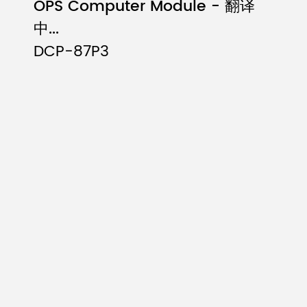
OPS Computer Module - 翻译
中...
DCP-87P3