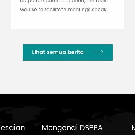
corporate communication, the tools
we use to facilitate meetings speak
volumes about an organization's
efficiency. While traditional printed
nameplates have se...
Lihat semua berita
lesaian
Mengenai DSPPA