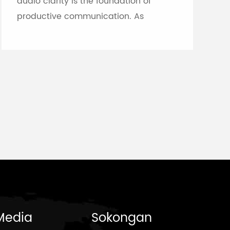
audio clarity is the foundation of
productive communication. As
meeting rooms grow in size and
architectural complexity—often
featuring glass partitions, hard floor...
Media
Sokongan