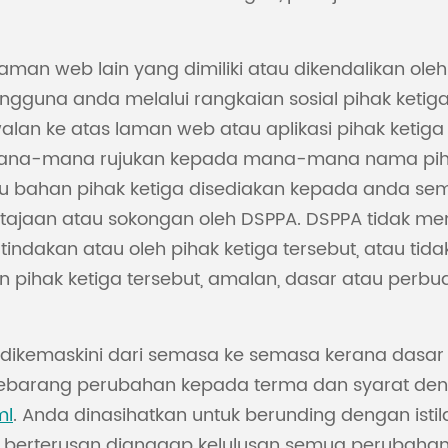
n web lain yang dimiliki atau dikendalikan oleh pi
na anda melalui rangkaian sosial pihak ketiga 
n ke atas laman web atau aplikasi pihak ketiga in
. Mana-mana rujukan kepada mana-mana nama pihak
tau bahan pihak ketiga disediakan kepada anda s
an atau sokongan oleh DSPPA. DSPPA tidak mem
indakan atau oleh pihak ketiga tersebut, atau t
ihak ketiga tersebut, amalan, dasar atau perbua
eh dikemaskini dari semasa ke semasa kerana das
ebarang perubahan kepada terma dan syarat den
ml
. Anda dinasihatkan untuk berunding dengan istil
berterusan dianggap kelulusan semua perubahan