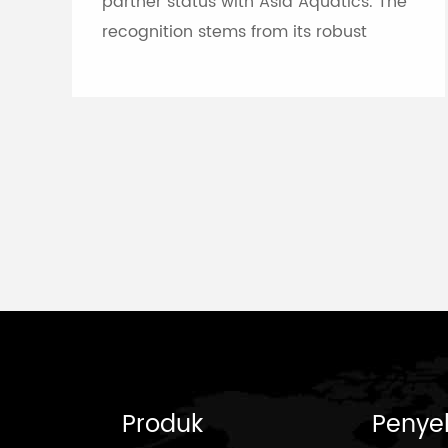
partner status with Asia Aquatics. The
recognition stems from its robust
professional audio-visual solution
capabilities, and the brand will
leverage self-developed Chinese
innovative tech to provide full support
for top-tier Asian aquatic
tournaments.
Produk
Penye