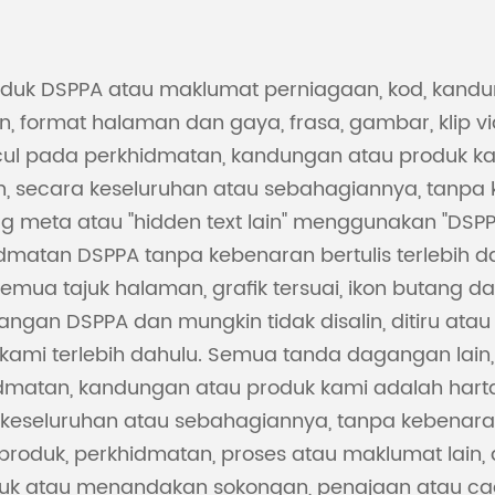
uk DSPPA atau maklumat perniagaan, kod, kandunga
format halaman dan gaya, frasa, gambar, klip vi
l pada perkhidmatan, kandungan atau produk k
kan, secara keseluruhan atau sebahagiannya, tanpa
meta atau "hidden text lain" menggunakan "DSPP
atan DSPPA tanpa kebenaran bertulis terlebih dah
mua tajuk halaman, grafik tersuai, ikon butang d
an DSPPA dan mungkin tidak disalin, ditiru atau
 kami terlebih dahulu. Semua tanda dagangan lai
idmatan, kandungan atau produk kami adalah har
ecara keseluruhan atau sebahagiannya, tanpa keb
oduk, perkhidmatan, proses atau maklumat lain,
uk atau menandakan sokongan, penajaan atau ca