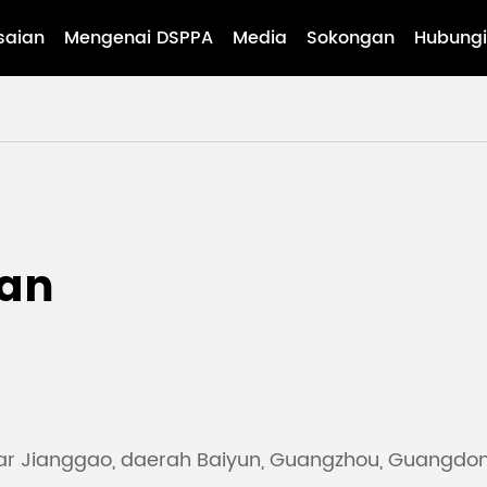
saian
Mengenai DSPPA
Media
Sokongan
Hubungi
an
ndar Jianggao, daerah Baiyun, Guangzhou, Guangdo