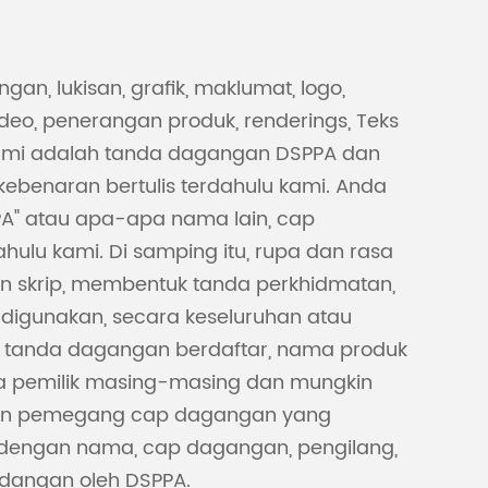
Malay
n, lukisan, grafik, maklumat, logo,
বাঙালি
deo, penerangan produk, renderings, Teks
ami adalah tanda dagangan DSPPA dan
 kebenaran bertulis terdahulu kami. Anda
A" atau apa-apa nama lain, cap
ulu kami. Di samping itu, rupa dan rasa
an skrip, membentuk tanda perkhidmatan,
 digunakan, secara keseluruhan atau
n, tanda dagangan berdaftar, nama produk
ta pemilik masing-masing dan mungkin
enaran pemegang cap dagangan yang
 dengan nama, cap dagangan, pengilang,
dangan oleh DSPPA.