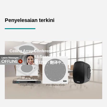
pasukan anda
terutamanya untuk pelbagai
menumpukan perhatian
kuliah, persembahan seni,
kepada komunikasi dan
laporan akademik dan
Penyelesaian terkini
bukannya teknologi di bilik
aktiviti-aktiviti penting yang
persidangan kecil anda.
lain. Produk-produk ini
boleh didapati dari
pembekal sistem
persidangan DSPPA.
Ceiling Array Conference System
Solutions for All-Scenario Smart
Conferencing D7702 - 翻译中...