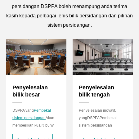
persidangan DSPPA boleh menampung anda terima
kasih kepada pelbagai jenis bilik persidangan dan pilihan
sistem persidangan.
Penyelesaian
Penyelesaian
bilik besar
bilik tengah
DSPPA yang
Pembekal
Penyelesaian inovatif,
sistem persidangan
Akan
yang
DSPPA
Pembekal
memberikan kualiti bunyi
sistem persidangan
yang hebat, kecerdasan
menyediakan sistem yang