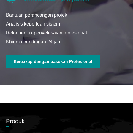
Bantuan perancangan projek
Analisis keperluan sistem
Reka bentuk penyelesaian profesional
Khidmat rundingan 24 jam
Bercakap dengan pasukan Profesional
Pasukan Aftersales
Perkhidmatan dalam jualan
Susulan projek
Penghantaran pada masa
Respons pelanggan yang cekap
Panduan pemasangan
Penyelenggaraan dan pembaikan
Sokongan teknikal
Produk