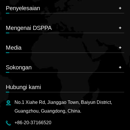
Bercakap dengan pasukan Profesional
Bercakap dengan pasukan Profesional
Penyelesaian
Mengenai DSPPA
Media
Sokongan
Hubungi kami
No.1 Xiahe Rd, Jianggao Town, Baiyun District,
Guangzhou, Guangdong, China.
+86-20-37166520