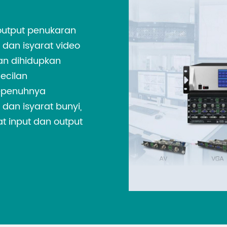
bersepadu namun 
kerosakan kepada 
output penukaran
penggunaan antar
o dan isyarat video
perlindungan ESD 
an dihidupkan
Putaran automa
ecilan
yang boleh dihid
sepenuhnya
Pengguna boleh m
dan isyarat bunyi,
putaran, masa pu
t input dan output
memenuhi pelbaga
menyediakan sehin
yang ditakrifkan
mengingati mereka
yang anda simpan