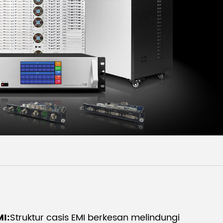
Malay
বাঙালি
MI:
Struktur casis EMI berkesan melindungi