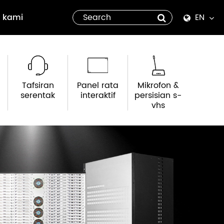
 kami
EN
English
Español
Tafsiran
Panel rata
Mikrofon &
italiano
serentak
interaktif
persisian s-
vhs
русский
العربية
tiếng việt
Pilipino
ไทย