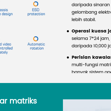
daripada sinaran
gelombang elektr
lebih stabil.
Operasi kuasa j
selama 7*24 jam,
daripada 10,000 j
Perisian kawala
multi-fungsi matr
banyak sistem op
isyarat, tetapan p
bersedia untuk d
debugging.
r matriks
Perlindungan ES