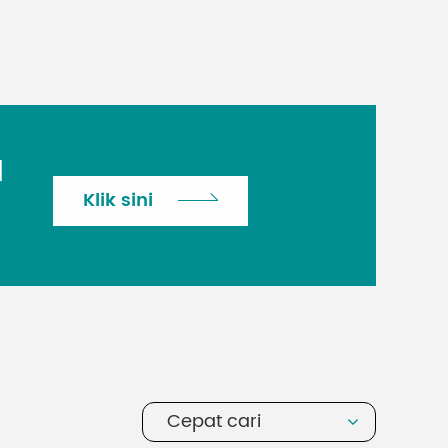
H
Klik sini
Cepat cari