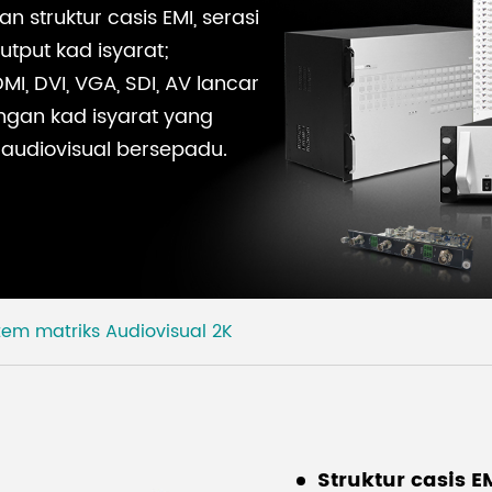
 struktur casis EMI, serasi
utput kad isyarat;
I, DVI, VGA, SDI, AV lancar
ngan kad isyarat yang
 audiovisual bersepadu.
tem matriks Audiovisual 2K
Struktur casis E