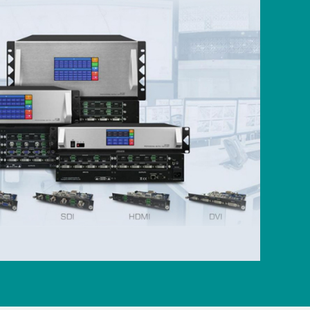
mengakibatkan peningkatan risiko
cip sensitif dan mahal kerana
a muka luaran yang kasar, jadi
sangat penting.
tik:
Ia datang dengan fungsi putaran,
upkan mengikut keperluan pengguna.
enetapkan parameter seperti suis
taran dan saluran putaran untuk
i keperluan paparan anda. Ia
gga 32 skim konfigurasi saluran output
 pengguna dan boleh menyimpan dan
 pada bila-bila masa, beralih ke skrin
 dengan satu klik.