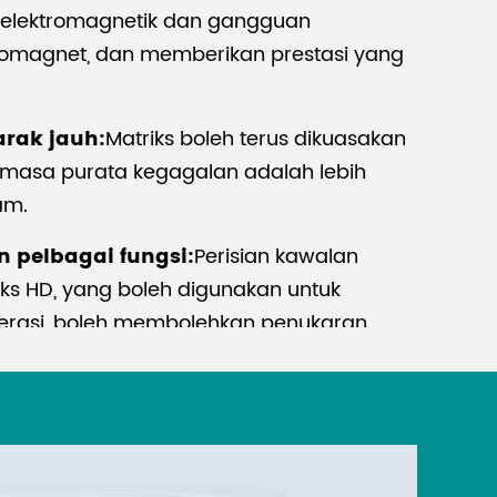
 elektromagnetik dan gangguan
omagnet, dan memberikan prestasi yang
arak jauh:
Matriks boleh terus dikuasakan
 masa purata kegagalan adalah lebih
am.
n pelbagai fungsi:
Perisian kawalan
iks HD, yang boleh digunakan untuk
erasi, boleh membolehkan penukaran
utaran, dan persediaan sistem. Ia
igunakan selepas pemasangan tanpa
D:
Komponen elektronik yang lebih