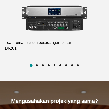
Tuan rumah sistem persidangan pintar
Me
D6201
pe
D6
Mengusahakan projek yang sama?