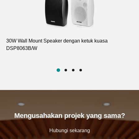
30W Wall Mount Speaker dengan ketuk kuasa
Ke
DSP8063B/W
mi
D5
Mengusahakan projek yang sama?
Hubungi sekarang