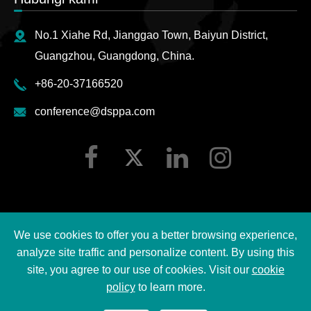
No.1 Xiahe Rd, Jianggao Town, Baiyun District,
Guangzhou, Guangdong, China.
+86-20-37166520
conference@dsppa.com
We use cookies to offer you a better browsing experience,
Hak cipta ©
2026 Guangzhou DSPPA Audio Co., Ltd.
analyze site traffic and personalize content. By using this
Semua hak cipta terpelihara.
site, you agree to our use of cookies. Visit our
cookie
policy
to learn more.
Sitemap
|
Dasar privasi DSPPA