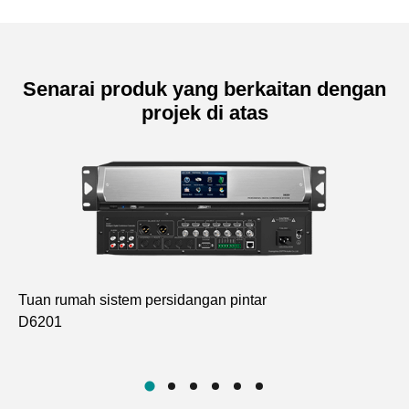
Senarai produk yang berkaitan dengan
projek di atas
Tuan rumah sistem persidangan pintar
Me
D6201
pe
D6