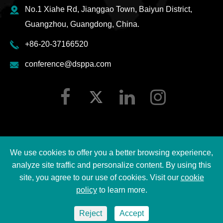
No.1 Xiahe Rd, Jianggao Town, Baiyun District,
Guangzhou, Guangdong, China.
+86-20-37166520
conference@dsppa.com
We use cookies to offer you a better browsing experience,
Hak cipta ©
2026 Guangzhou DSPPA Audio Co., Ltd.
analyze site traffic and personalize content. By using this
Semua hak cipta terpelihara.
site, you agree to our use of cookies. Visit our
cookie
policy
to learn more.
Sitemap
|
Dasar privasi DSPPA
Reject
Accept