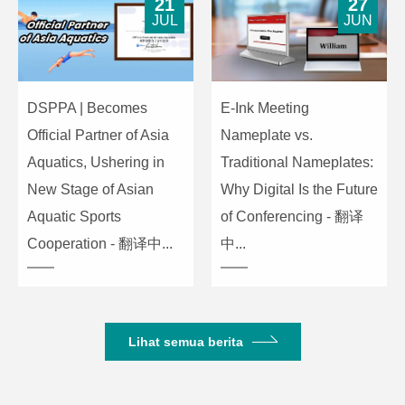
21
27
JUL
JUN
DSPPA | Becomes
E-Ink Meeting
Official Partner of Asia
Nameplate vs.
Aquatics, Ushering in
Traditional Nameplates:
New Stage of Asian
Why Digital Is the Future
Aquatic Sports
of Conferencing - 翻译
Cooperation - 翻译中...
中...
Lihat semua berita