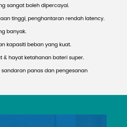
g sangat boleh dipercayai.
tiaan tinggi, penghantaran rendah latency.
ang banyak.
n kapasiti beban yang kuat.
 & hayat ketahanan bateri super.
i sandaran panas dan pengesanan
matriks audio dan video
unjuran/kawalan kamera
an Audio/video/kawalan sistem tetulang
inframerah