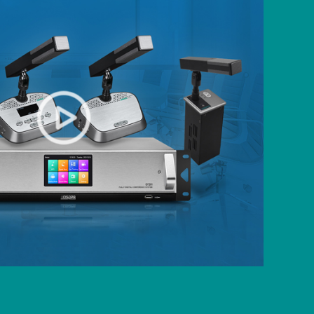
an isyarat Video
etiaan tinggi, penghantaran latency rendah
sidangan dan fungsi pertuturan
unyi