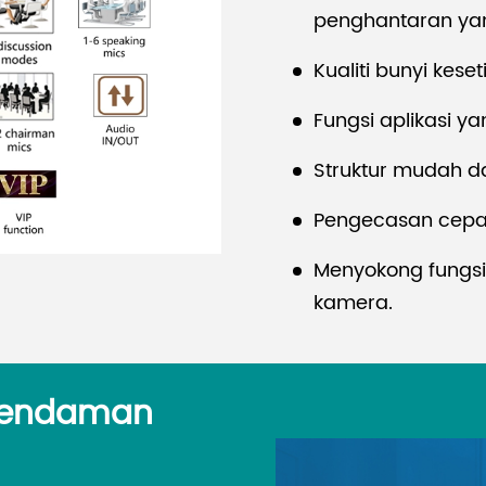
penghantaran yan
Kualiti bunyi kese
Fungsi aplikasi y
Struktur mudah da
Pengecasan cepat
Menyokong fungs
kamera.
1. Menukar kawalan 
2. Sistem paparan 
ependaman
3. Sistem persidang
bunyi
4. Kawalan peranti 