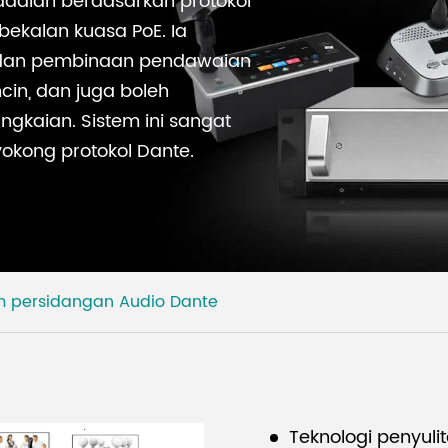
 adalah berdasarkan protokol
bekalan kuasa PoE. Ia
 dan pembinaan pendawaian
cin, dan juga boleh
ngkaian. Sistem ini sangat
okong protokol Dante.
m persidangan Audio Dante
Teknologi penyuli