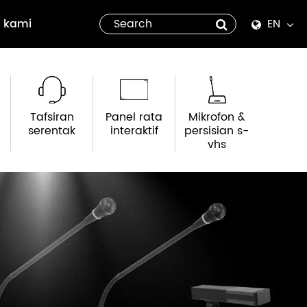
 kami
EN
English
Español
Tafsiran
Panel rata
Mikrofon &
italiano
serentak
interaktif
persisian s-
vhs
русский
العربية
tiếng việt
Pilipino
ไทย