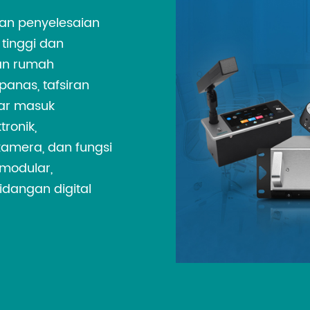
5. Fungsi pemproses
an penyelesaian
6. Kualiti bunyi kes
tinggi dan
7. Perbincangan per
uan rumah
8. Sistem tetulang b
anas, tafsiran
tar masuk
ronik,
amera, dan fungsi
 modular,
idangan digital