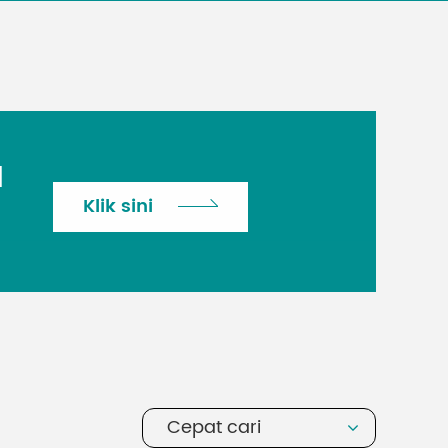
H
Klik sini
Cepat cari