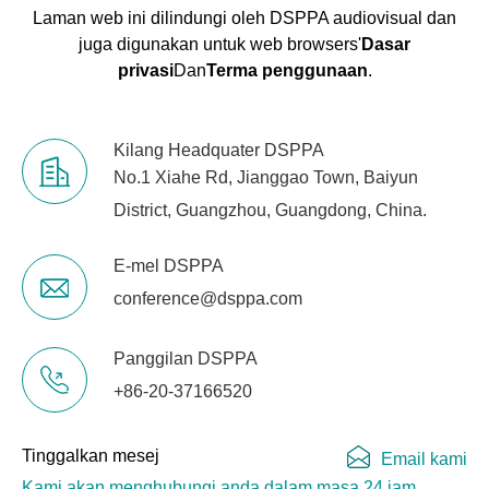
Laman web ini dilindungi oleh DSPPA audiovisual dan
juga digunakan untuk web browsers'
Dasar
privasi
Dan
Terma penggunaan
.
Kilang Headquater DSPPA
No.1 Xiahe Rd, Jianggao Town, Baiyun
District, Guangzhou, Guangdong, China.
E-mel DSPPA
conference@dsppa.com
Panggilan DSPPA
+86-20-37166520
Tinggalkan mesej
Email kami
Kami akan menghubungi anda dalam masa 24 jam.