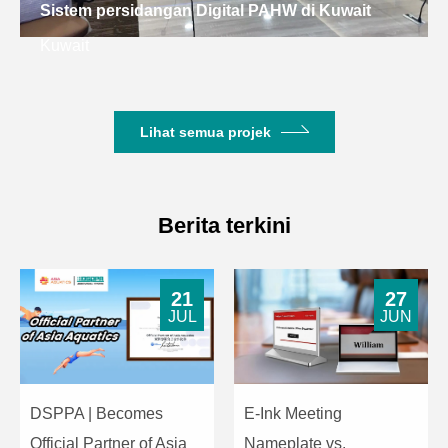
Sistem persidangan Digital PAHW di Kuwait
Kuwait
Lihat semua projek
Berita terkini
21
27
JUL
JUN
DSPPA | Becomes
E-Ink Meeting
Official Partner of Asia
Nameplate vs.