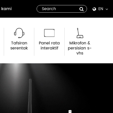
 kami
EN
English
Español
Tafsiran
Panel rata
Mikrofon &
italiano
serentak
interaktif
persisian s-
vhs
русский
العربية
tiếng việt
Pilipino
ไทย