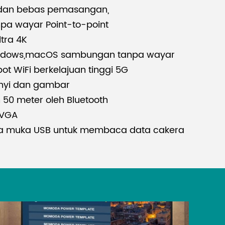
dan bebas pemasangan,
pa wayar Point-to-point
ltra 4K
indows,macOS sambungan tanpa wayar
t WiFi berkelajuan tinggi 5G
nyi dan gambar
h 50 meter oleh Bluetooth
/VGA
a muka USB untuk membaca data cakera
untuk pengurusan jauh