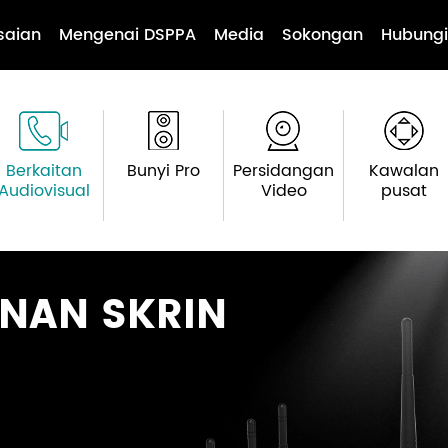
saian
Mengenai DSPPA
Media
Sokongan
Hubungi
Berkaitan
Bunyi Pro
Persidangan
Kawalan
Audiovisual
Video
pusat
INAN SKRIN