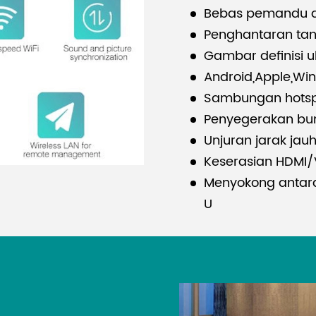
Bebas pemandu 
Penghantaran tan
Gambar definisi u
Android,Apple,W
Sambungan hotspo
Penyegerakan bu
Unjuran jarak jau
Keserasian HDMI
Menyokong antar
U
LAN tanpa wayar 