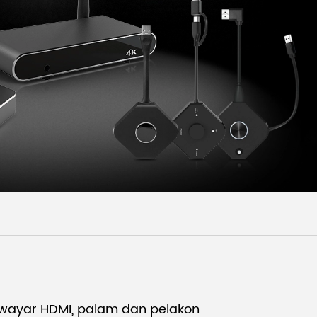
Malay
বাঙালি
wayar HDMI, palam dan pelakon