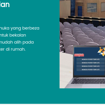
dan
muka yang berbeza
untuk bekalan
mudah alih pada
er di rumah.