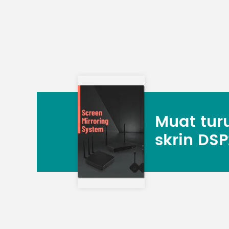
Muat tur
skrin DSP