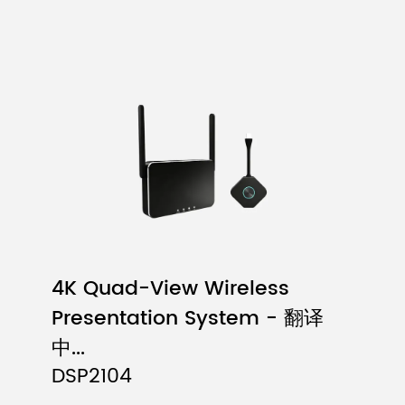
4K Quad-View Wireless
Presentation System - 翻译
中...
DSP2104