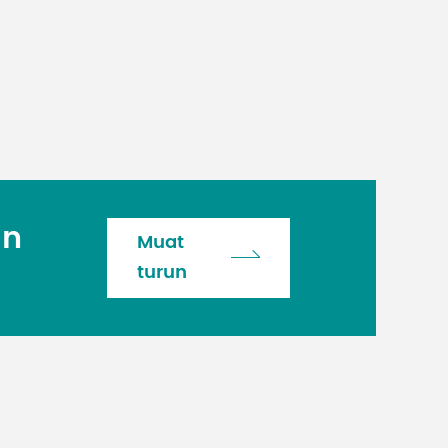
an
Muat
turun