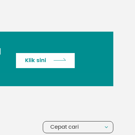
H
Klik sini
Cepat cari