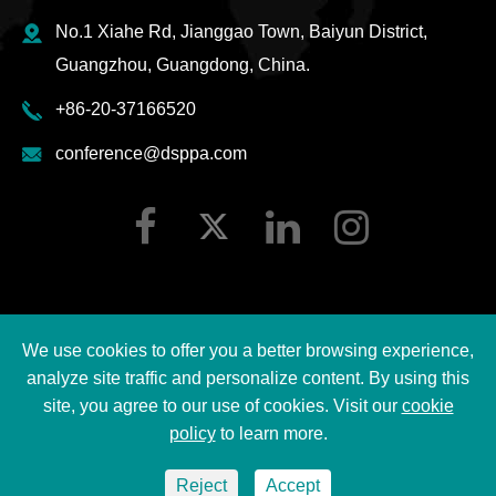
No.1 Xiahe Rd, Jianggao Town, Baiyun District,
Guangzhou, Guangdong, China.
+86-20-37166520
conference@dsppa.com
We use cookies to offer you a better browsing experience,
Hak cipta ©
2026 Guangzhou DSPPA Audio Co., Ltd.
analyze site traffic and personalize content. By using this
Semua hak cipta terpelihara.
site, you agree to our use of cookies. Visit our
cookie
policy
to learn more.
Sitemap
|
Dasar privasi DSPPA
Reject
Accept