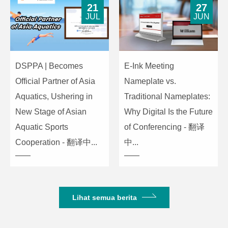
21
27
JUL
JUN
DSPPA | Becomes
E-Ink Meeting
Official Partner of Asia
Nameplate vs.
Aquatics, Ushering in
Traditional Nameplates:
New Stage of Asian
Why Digital Is the Future
Aquatic Sports
of Conferencing - 翻译
Cooperation - 翻译中...
中...
Lihat semua berita