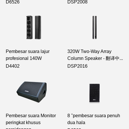
D6526
DSP2008
Pembesar suara lajur
320W Two-Way Array
profesional 140W
Column Speaker - 翻译中...
D4402
DSP2016
Pembesar suara Monitor
8 ''pembesar suara penuh
peringkat khusus
dua hala