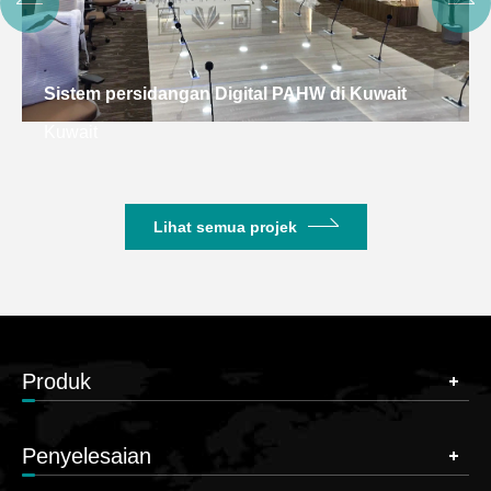
Sistem persidangan Digital PAHW di Kuwait
Kuwait
Lihat semua projek
Produk
Penyelesaian