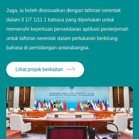
Mudah digunakan dan mengurus, dengan kualiti
Juga, ia boleh disesuaikan dengan tafsiran serentak
bunyi yang baik sebagai kesan bunyi seperti CD.
dalam 3 1/7 1/11 1 bahasa yang diperlukan untuk
Dengan auto menukar fungsi penguncian saluran
memenuhi keperluan persekitaran aplikasi penterjemah
bahasa dan tafsiran di tapak.
untuk tafsiran serentak dalam pertukaran berbilang
bahasa di persidangan antarabangsa.
Menyokong peringatan kelajuan anti-howling dan
bercakap, serta fungsi masa bercakap.
Lihat projek berkaitan
Mengamalkan pemancar mudah alih untuk
merealisasikan sistem tafsiran serentak mudah alih,
yang boleh dipindahkan dan digunakan di tempat
pertemuan.