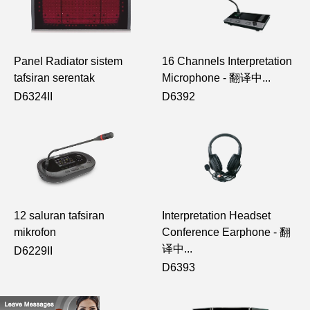
Panel Radiator sistem
16 Channels Interpretation
tafsiran serentak
Microphone - 翻译中...
D6324II
D6392
12 saluran tafsiran
Interpretation Headset
mikrofon
Conference Earphone - 翻
译中...
D6229II
D6393