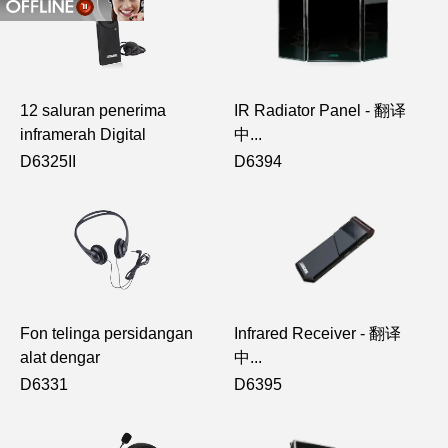
12 saluran penerima
IR Radiator Panel - 翻译
inframerah Digital
中...
D6325II
D6394
Fon telinga persidangan
Infrared Receiver - 翻译
alat dengar
中...
D6331
D6395