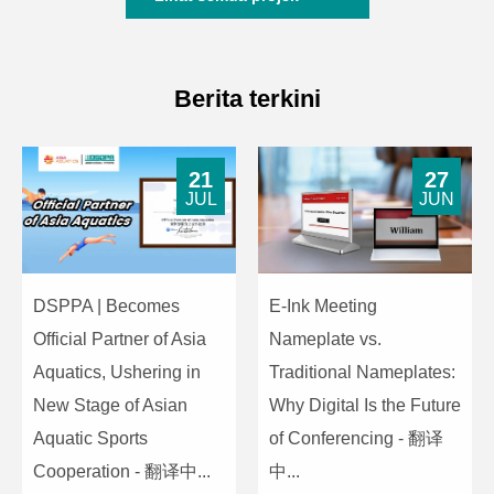
Berita terkini
21
27
JUL
JUN
DSPPA | Becomes
E-Ink Meeting
Official Partner of Asia
Nameplate vs.
Aquatics, Ushering in
Traditional Nameplates:
New Stage of Asian
Why Digital Is the Future
Aquatic Sports
of Conferencing - 翻译
Cooperation - 翻译中...
中...