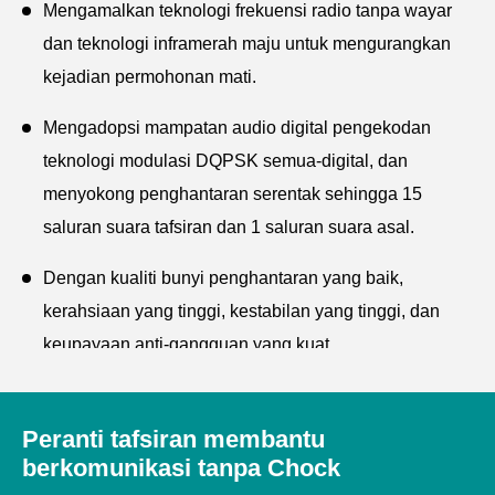
Mengamalkan teknologi frekuensi radio tanpa wayar
dan teknologi inframerah maju untuk mengurangkan
kejadian permohonan mati.
Mengadopsi mampatan audio digital pengekodan
teknologi modulasi DQPSK semua-digital, dan
menyokong penghantaran serentak sehingga 15
saluran suara tafsiran dan 1 saluran suara asal.
Dengan kualiti bunyi penghantaran yang baik,
kerahsiaan yang tinggi, kestabilan yang tinggi, dan
keupayaan anti-gangguan yang kuat.
Dengan keserasian dan pengembangan yang baik;
Tuan rumah mempunyai empat pilihan saluran
Peranti tafsiran membantu
4/8/12/16, dengan fleksibiliti yang kuat.
berkomunikasi tanpa Chock