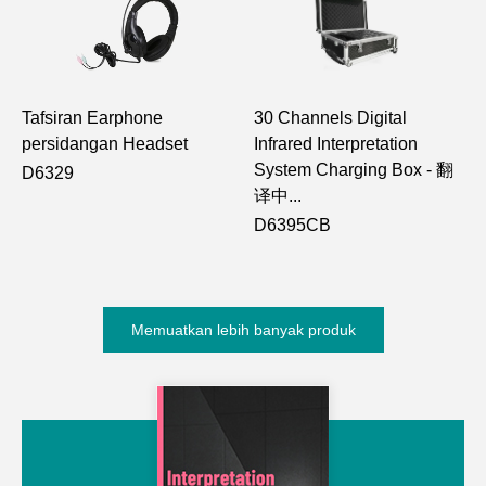
Tafsiran Earphone
30 Channels Digital
persidangan Headset
Infrared Interpretation
System Charging Box - 翻
D6329
译中...
D6395CB
Memuatkan lebih banyak produk