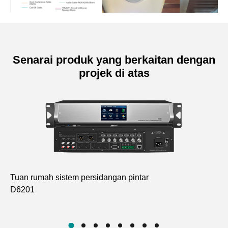
Senarai produk yang berkaitan dengan
projek di atas
Tuan rumah sistem persidangan pintar
Pe
D6201
Go
D6