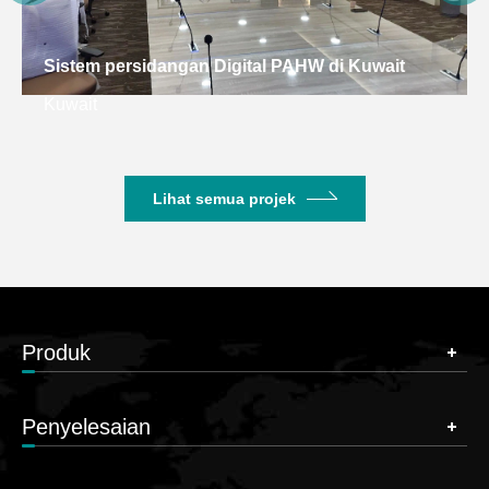
Sistem persidangan Digital PAHW di Kuwait
Kuwait
Lihat semua projek
Produk
Penyelesaian