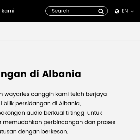
 kami
EN
English
Español
italiano
angan di Albania
русский
العربية
n wayarles canggih kami telah berjaya
 bilik persidangan di Albania,
tiếng việt
kongan audio berkualiti tinggi untuk
n memudahkan perbincangan dan proses
Pilipino
tusan dengan berkesan.
ไทย