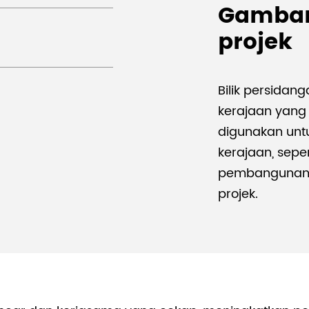
Gambar
projek
Bilik persidan
kerajaan yang 
digunakan untu
kerajaan, sepe
pembangunan,
projek.