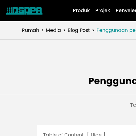
Produk
Projek
Penyele
Rumah
Media
Blog Post
Penggunaan pen
Pengguna
Ta
Table of Content
[
Hide
]