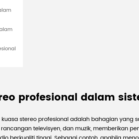
dalam
dalam
esional
reo profesional dalam sis
 kuasa stereo profesional adalah bahagian yang s
m, rancangan televisyen, dan muzik, memberikan p
 berkualiti tinggi. Sebagai contoh, apabila meno