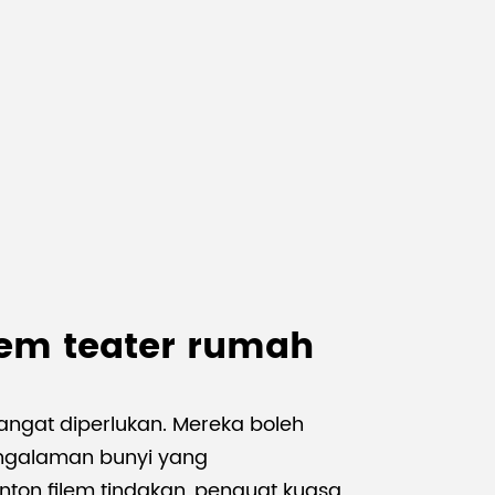
Malay
বাঙালি
tem teater rumah
angat diperlukan. Mereka boleh
engalaman bunyi yang
nton filem tindakan, penguat kuasa